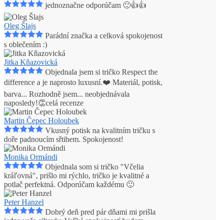
jednoznačne odporúčam 🙂👍👍
Oleg Šlajs
Parádní značka a celková spokojenost
s oblečením :)
Jitka Kňazovická
Objednala jsem si tričko Respect the
difference a je naprosto luxusní.❤️ Materiál, potisk,
barva... Rozhodně jsem
...
neobjednávala
naposledy!👏
celá recenze
Martin Čepec Holoubek
Vkusný potisk na kvalitním tričku s
doře padnoucím sřtihem. Spokojenost!
Monika Ormándi
Objednala som si tričko "Včelia
kráľovná", prišlo mi rýchlo, tričko je kvalitné a
potlač perfektná. Odporúčam každému 🙂
Peter Hanzel
Dobrý deň pred pár dňami mi prišla