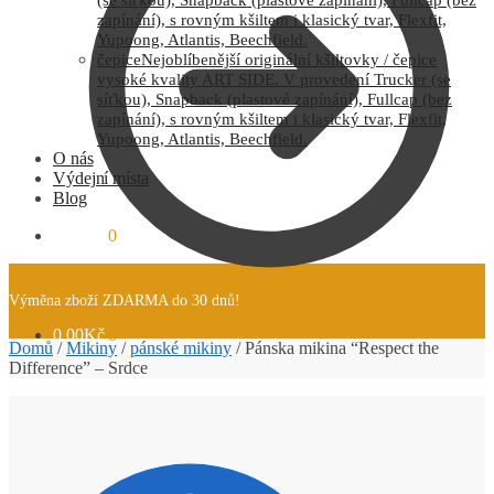
zapínání), s rovným kšiltem i klasický tvar, Flexfit,
Yupoong, Atlantis, Beechfield.
čepice
Nejoblíbenější originální kšiltovky / čepice
vysoké kvality ART SIDE. V provedení Trucker (se
síťkou), Snapback (plastové zapínání), Fullcap (bez
zapínání), s rovným kšiltem i klasický tvar, Flexfit,
Yupoong, Atlantis, Beechfield.
O nás
Výdejní místa
Blog
0.00
Kč
0
Výměna zboží ZDARMA do 30 dnů!
0.00
Kč
0
Domů
/
Mikiny
/
pánské mikiny
/
Pánska mikina “Respect the
Difference” – Srdce