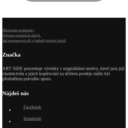
Obchodní podmínky
.
Ochrana osobních údajú
.
Jak postupovat při výměně/vrácení zboží
.
Značka
ART SIDE prezentuje výrobky s originálními motivy, které jsou její
vlastnictvím a jejich kopírování za účelem prodeje může být
předmětem právního sporu.
Nájdeš nás
Facebook
Instagram