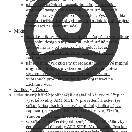
pánská trička
Pokud i ty upřednostňuješ na tričku
originální design s myšlenkou, tak tě určitě potěší
stylové motivy od kreativních umělců. Vysoká kvalita
potisku i trička. Koupí vybraných produktů podporujete
organizaci na záchranu včel.
Mikiny
dámské mikiny
Pokud i ty upřednostňuješ na své mikině
originální design s myšlenkou, tak tě určitě potěší
stylové motivy od kreativních umělců. Koupí
vybraných produktů podporujete organizaci na
záchranu včel.
pánské mikiny
Pokud i ty upřednostňuješ na své mikině
originální design s myšlenkou, tak tě určitě potěší
stylové motivy od kreativních umělců. Koupí
vybraných produktů podporujete organizaci na
záchranu včel.
Kšiltovky / Čepice
Pokladna
rovný kšilt
Nejoblíbenější originální kšiltovky / čepice
vysoké kvality ART SIDE. V provedení Trucker (se
síťkou), Snapback (plastové zapínání), Fullcap (bez
zapínání), s rovným kšiltem i klasický tvar, Flexfit,
Yupoong, Atlantis, Beechfield.
se síťkou (Trucker)
Nejoblíbenější originální kšiltovky /
čepice vysoké kvality ART SIDE. V provedení Trucker
(se síťkou), Snapback (plastové zapínání), Fullcap (bez