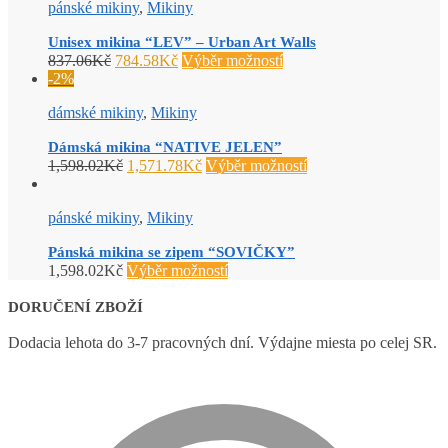
pánské mikiny
,
Mikiny
Unisex mikina “LEV” – Urban Art Walls
837.06
Kč
784.58
Kč
Výběr možností
-2%
dámské mikiny
,
Mikiny
Dámská mikina “NATIVE JELEN”
1,598.02
Kč
1,571.78
Kč
Výběr možností
pánské mikiny
,
Mikiny
Pánská mikina se zipem “SOVIČKY”
1,598.02
Kč
Výběr možností
DORUČENÍ ZBOŽÍ
Dodacia lehota do 3-7 pracovných dní. Výdajne miesta po celej SR.