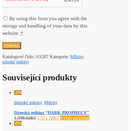
By using this form you agree with the
storage and handling of your data by this
website.
*
Katalogové číslo:
AS207
Kategorie:
Mikiny
,
pánské mikiny
Související produkty
-2%
dámské mikiny
,
Mikiny
Dámská mikina “DARK PROPHECY”
1,598.02
Kč
1,571.78
Kč
Výběr možností
-6%