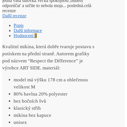
jedna vaša siltovka.Veľká spokojnosť,budem
odporúčať a určite to nebola moja
...
posledná.
celá
recenze
Další recenze
Popis
Další informace
Hodnocení
0
Kvalitní mikina, která dobře tvaruje postavu s
potiskem na přední straně. Autorem grafiky
pod názvem “Respect the Difference” je
výrobce ART SIDE. materiál:
model má výšku 178 cm a oblečenou
velikost M
80% bavlna 20% polyester
bez bočních švů
klasický střih
mikina bez kapuce
unisex