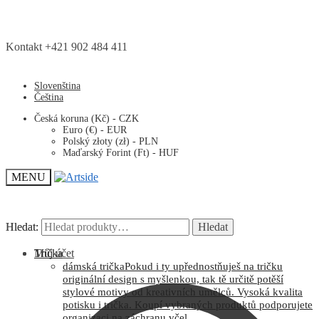
Kontakt +421 902 484 411
Slovenština
Čeština
Česká koruna (Kč) - CZK
Euro (€) - EUR
Polský złoty (zł) - PLN
Maďarský Forint (Ft) - HUF
MENU
Hledat:
Hledat:
Hledat
Hledat
Můj účet
Trička
dámská trička
Pokud i ty upřednostňuješ na tričku
originální design s myšlenkou, tak tě určitě potěší
stylové motivy od kreativních umělců. Vysoká kvalita
potisku i trička. Koupí vybraných produktů podporujete
organizaci na záchranu včel.