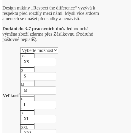
Design mikiny „Respect the difference“ vyzývá k
respektu před rozdíly mezi námi. Mysli více srdcem
a nenech se unášet předsudky a nenávistí.
Dodání do 3-7 pracovních dnů.
Jednoduchá
výměna zboží zdarma přes Zásilkovnu (Podruhé
poštovné neplatíš).
XS
XS
S
S
M
M
Veľkosť
L
L
XL
XL
XXL