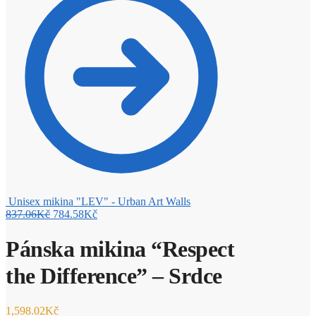
Unisex mikina "LEV" - Urban Art Walls
837.06
Kč
784.58
Kč
Pánska mikina “Respect
the Difference” – Srdce
1,598.02
Kč