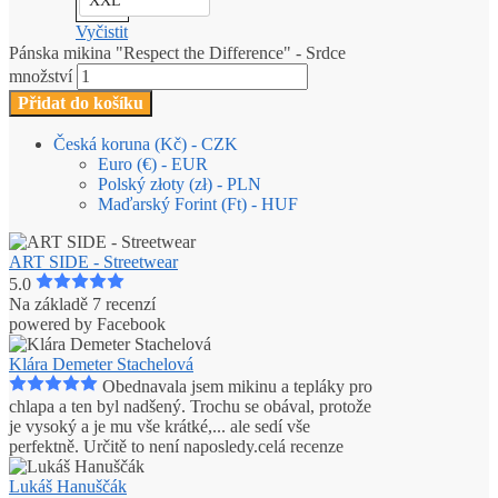
XXL
Vyčistit
Pánska mikina "Respect the Difference" - Srdce
množství
Přidat do košíku
Česká koruna (Kč) - CZK
Euro (€) - EUR
Polský złoty (zł) - PLN
Maďarský Forint (Ft) - HUF
ART SIDE - Streetwear
5.0
Na základě 7 recenzí
powered by
Facebook
Klára Demeter Stachelová
Obednavala jsem mikinu a tepláky pro
chlapa a ten byl nadšený. Trochu se obával, protože
je vysoký a je mu vše krátké,
...
ale sedí vše
perfektně. Určitě to není naposledy.
celá recenze
Lukáš Hanuščák