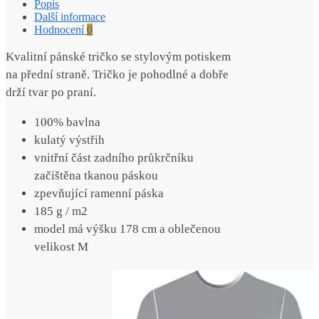
Popis
Další informace
Hodnocení
0
Kvalitní pánské tričko se stylovým potiskem
na přední straně. Tričko je pohodlné a dobře
drží tvar po praní.
100% bavlna
kulatý výstřih
vnitřní část zadního průkrčníku
začištěna tkanou páskou
zpevňující ramenní páska
185 g / m2
model má výšku 178 cm a oblečenou
velikost M