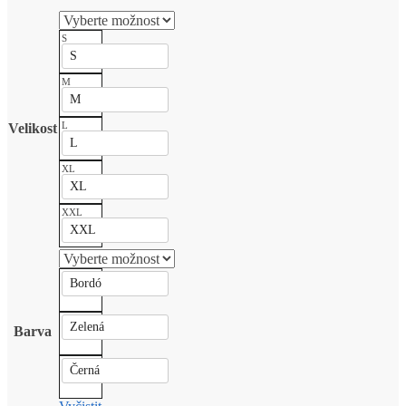
S
S
M
M
L
Velikost
L
XL
XL
XXL
XXL
Bordó
Zelená
Barva
Černá