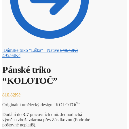
Dámske triko "Liška" - Native
548.42
Kč
495.94
Kč
Pánské triko
“KOLOTOČ”
810.82
Kč
Originální umělecký design “KOLOTOČ”
Dodání do
3-7
pracovních dnů. Jednoduchá
výměna zboží zdarma přes Zásilkovnu (Podruhé
poštovné neplatíš).