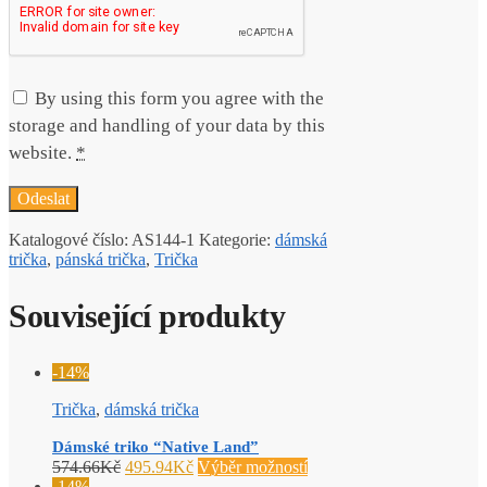
By using this form you agree with the
storage and handling of your data by this
website.
*
Katalogové číslo:
AS144-1
Kategorie:
dámská
trička
,
pánská trička
,
Trička
Související produkty
-14%
Trička
,
dámská trička
Dámské triko “Native Land”
574.66
Kč
495.94
Kč
Výběr možností
-14%