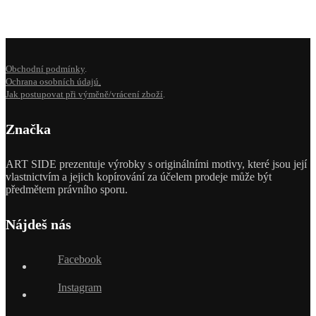
Obchodní podmínky
.
Ochrana osobních údajú
.
Jak postupovat při výměně/vrácení zboží
.
Značka
ART SIDE prezentuje výrobky s originálními motivy, které jsou její
vlastnictvím a jejich kopírování za účelem prodeje může být
předmětem právního sporu.
Nájdeš nás
Facebook
Instagram