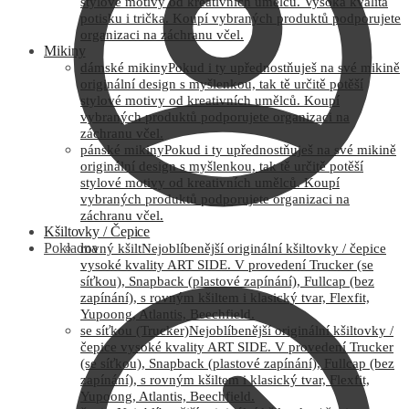
stylové motivy od kreativních umělců. Vysoká kvalita
potisku i trička. Koupí vybraných produktů podporujete
organizaci na záchranu včel.
Mikiny
dámské mikiny
Pokud i ty upřednostňuješ na své mikině
originální design s myšlenkou, tak tě určitě potěší
stylové motivy od kreativních umělců. Koupí
vybraných produktů podporujete organizaci na
záchranu včel.
pánské mikiny
Pokud i ty upřednostňuješ na své mikině
originální design s myšlenkou, tak tě určitě potěší
stylové motivy od kreativních umělců. Koupí
vybraných produktů podporujete organizaci na
záchranu včel.
Kšiltovky / Čepice
Pokladna
rovný kšilt
Nejoblíbenější originální kšiltovky / čepice
vysoké kvality ART SIDE. V provedení Trucker (se
síťkou), Snapback (plastové zapínání), Fullcap (bez
zapínání), s rovným kšiltem i klasický tvar, Flexfit,
Yupoong, Atlantis, Beechfield.
se síťkou (Trucker)
Nejoblíbenější originální kšiltovky /
čepice vysoké kvality ART SIDE. V provedení Trucker
(se síťkou), Snapback (plastové zapínání), Fullcap (bez
zapínání), s rovným kšiltem i klasický tvar, Flexfit,
Yupoong, Atlantis, Beechfield.