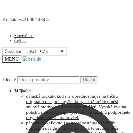
Kontakt +421 902 484 411
Slovenština
Čeština
Česká koruna (Kč) - CZK
MENU
Hledat:
Hledat:
Hledat
Hledat
Můj účet
Trička
dámská trička
Pokud i ty upřednostňuješ na tričku
originální design s myšlenkou, tak tě určitě potěší
stylové motivy od kreativních umělců. Vysoká kvalita
potisku i trička. Koupí vybraných produktů podporujete
organizaci na záchranu včel.
pánská trička
Pokud i ty upřednostňuješ na tričku
originální design s myšlenkou, tak tě určitě potěší