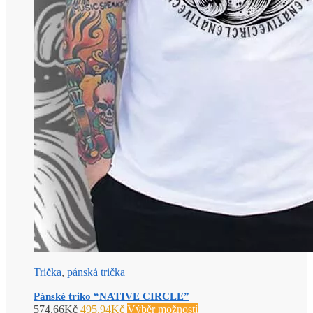
Trička
,
pánská trička
Pánské triko “NATIVE CIRCLE”
574.66
Kč
495.94
Kč
Výběr možností