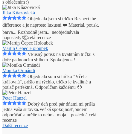
s oblečením :)
Jitka Kňazovická
Objednala jsem si tričko Respect the
difference a je naprosto luxusní.❤️ Materiál, potisk,
barva... Rozhodně jsem
...
neobjednávala
naposledy!👏
celá recenze
Martin Čepec Holoubek
Vkusný potisk na kvalitním tričku s
doře padnoucím sřtihem. Spokojenost!
Monika Ormándi
Objednala som si tričko "Včelia
kráľovná", prišlo mi rýchlo, tričko je kvalitné a
potlač perfektná. Odporúčam každému 🙂
Peter Hanzel
Dobrý deň pred pár dňami mi prišla
jedna vaša siltovka.Veľká spokojnosť,budem
odporúčať a určite to nebola moja
...
posledná.
celá
recenze
Další recenze