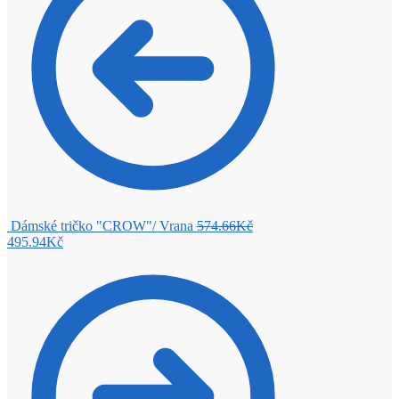
Dámské tričko "CROW"/ Vrana
574.66
Kč
495.94
Kč