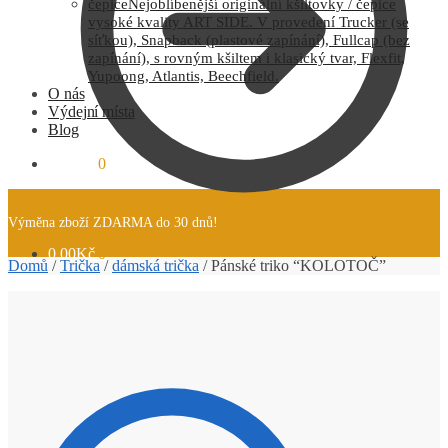
čepice
Nejoblíbenější originální kšiltovky / čepice
vysoké kvality ART SIDE. V provedení Trucker (se
síťkou), Snapback (plastové zapínání), Fullcap (bez
zapínání), s rovným kšiltem i klasický tvar, Flexfit,
Yupoong, Atlantis, Beechfield.
O nás
Výdejní místa
Blog
0.00
Kč
0
Výměna zboží ZDARMA do 30 dnů!
0.00
Kč
0
Domů
/
Trička
/
dámská trička
/
Pánské triko “KOLOTOČ”