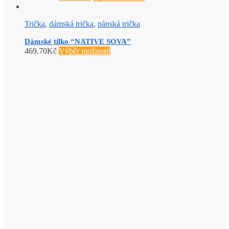
Trička
,
dámská trička
,
pánská trička
Dámské tílko “NATIVE SOVA”
469.70
Kč
Výběr možností