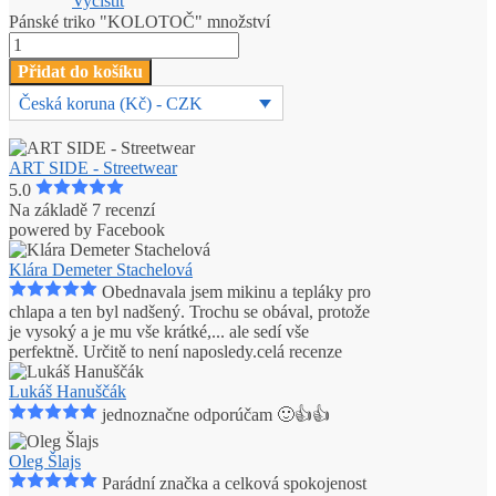
Vyčistit
Pánské triko "KOLOTOČ" množství
Přidat do košíku
Česká koruna (Kč) - CZK
ART SIDE - Streetwear
5.0
Na základě 7 recenzí
powered by
Facebook
Klára Demeter Stachelová
Obednavala jsem mikinu a tepláky pro
chlapa a ten byl nadšený. Trochu se obával, protože
je vysoký a je mu vše krátké,
...
ale sedí vše
perfektně. Určitě to není naposledy.
celá recenze
Lukáš Hanuščák
jednoznačne odporúčam 🙂👍👍
Oleg Šlajs
Parádní značka a celková spokojenost