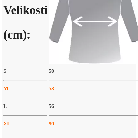
Velikosti
(cm)
:
S
50
M
53
L
56
XL
59